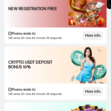
NEW REGISTRATION FREE
Promo ends in:
More Info
145 araw 20 oras 45 minuto 38 segundo
CRYPTO USDT DEPOSIT
BONUS 10%
Promo ends in:
More Info
145 araw 20 oras 45 minuto 38 segundo