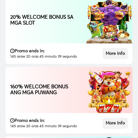
20% WELCOME BONUS SA
MGA SLOT
Promo ends in:
More Info
145 araw 20 oras 45 minuto 38 segundo
160% WELCOME BONUS
ANG MGA PUWANG
Promo ends in:
More Info
145 araw 20 oras 45 minuto 38 segundo