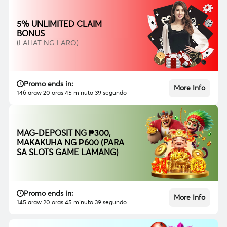
5% UNLIMITED CLAIM
BONUS
(LAHAT NG LARO)
Promo ends in:
More Info
146 araw 20 oras 45 minuto 38 segundo
MAG-DEPOSIT NG ₱300,
MAKAKUHA NG ₱600 (PARA
SA SLOTS GAME LAMANG)
Promo ends in:
More Info
145 araw 20 oras 45 minuto 38 segundo