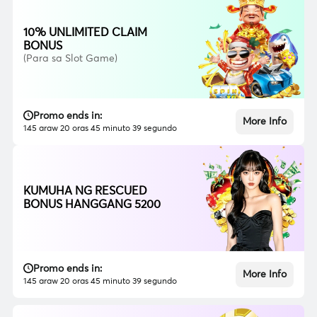
10% UNLIMITED CLAIM
BONUS
(Para sa Slot Game)
Promo ends in:
More Info
145 araw 20 oras 45 minuto 38 segundo
KUMUHA NG RESCUED
BONUS HANGGANG 5200
Promo ends in:
More Info
145 araw 20 oras 45 minuto 38 segundo