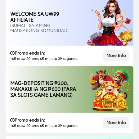
WELCOME SA UW99
AFFILIATE
(SUMALI SA AMING
MAUSABONG KOMUNIDAD)
Promo ends in:
More Info
145 araw 20 oras 45 minuto 38 segundo
MAG-DEPOSIT NG ₱300,
MAKAKUHA NG ₱600 (PARA
SA SLOTS GAME LAMANG)
Promo ends in:
More Info
145 araw 20 oras 45 minuto 38 segundo