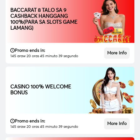
BACCARAT 8 TALO SA 9
CASHBACK HANGGANG
100%(PARA SA SLOTS GAME
LAMANG)
Promo ends in:
More Info
145 araw 20 oras 45 minuto 38 segundo
CASINO 100% WELCOME
BONUS
Promo ends in:
More Info
145 araw 20 oras 45 minuto 38 segundo