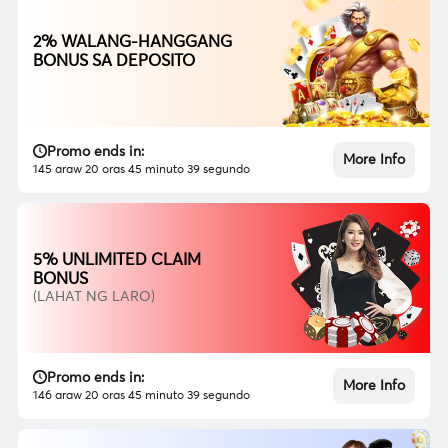
2% WALANG-HANGGANG
BONUS SA DEPOSITO
Promo ends in:
More Info
145 araw 20 oras 45 minuto 38 segundo
5% UNLIMITED CLAIM
BONUS
(LAHAT NG LARO)
Promo ends in:
More Info
146 araw 20 oras 45 minuto 38 segundo