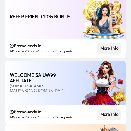
REFER FRIEND 20% BONUS
Promo ends in:
More Info
145 araw 20 oras 45 minuto 38 segundo
WELCOME SA UW99
AFFILIATE
(SUMALI SA AMING
MAUSABONG KOMUNIDAD)
Promo ends in:
More Info
145 araw 20 oras 45 minuto 38 segundo