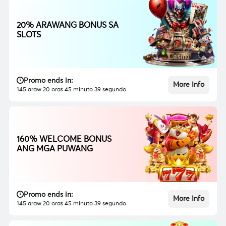
20% ARAWANG BONUS SA
SLOTS
Promo ends in:
More Info
145 araw 20 oras 45 minuto 38 segundo
160% WELCOME BONUS
ANG MGA PUWANG
Promo ends in:
More Info
145 araw 20 oras 45 minuto 38 segundo