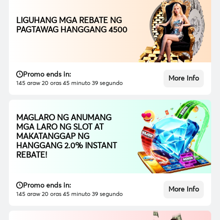
LIGUHANG MGA REBATE NG
PAGTAWAG HANGGANG 4500
Promo ends in:
More Info
145 araw 20 oras 45 minuto 38 segundo
MAGLARO NG ANUMANG
MGA LARO NG SLOT AT
MAKATANGGAP NG
HANGGANG 2.0% INSTANT
REBATE!
Promo ends in:
More Info
145 araw 20 oras 45 minuto 38 segundo