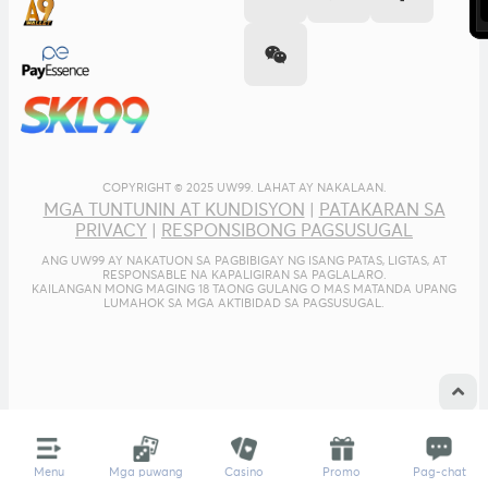
COPYRIGHT © 2025 UW99. LAHAT AY NAKALAAN.
MGA TUNTUNIN AT KUNDISYON
|
PATAKARAN SA
PRIVACY
|
RESPONSIBONG PAGSUSUGAL
ANG UW99 AY NAKATUON SA PAGBIBIGAY NG ISANG PATAS, LIGTAS, AT
RESPONSABLE NA KAPALIGIRAN SA PAGLALARO.
KAILANGAN MONG MAGING 18 TAONG GULANG O MAS MATANDA UPANG
LUMAHOK SA MGA AKTIBIDAD SA PAGSUSUGAL.
Menu
Mga puwang
Casino
Promo
Pag-chat