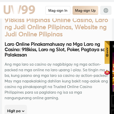
Mag-sign In
Mag-sign Up
Trusted Online Casino Pilipinas,
918kiss Pilipinas Online Casino, Laro
ng Judi Online Pilipinas, Website ng
Judi Online Pilipinas
Laro Online Pinakamahusay na Mga Laro ng
Casino: 918kiss, Laro ng Slot, Poker, Pagtaya sa
Palakasan
Ang mga laro sa casino ay nagbibigay ng mga action-
packed na mga online na laro upang i-play. Sa tingin mo
ba, kung paano ang mga laro sa casino ay action-packed?
May mga napakalaking dahilan kung bakit nag-aalok ang
casino ng pinakapangit na Trusted Online Casino
Philippines para sa paglalaro ng isa sa mga
nangungunang online gaming.
Hindi mahalaga kung ano ang naglalaro ka sa casino,
Higit pa