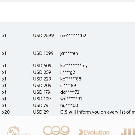
PRIZE COUNT
CASH PRIZE
USERNAME
x1
USD 5799
ha******22
x1
USD 2599
me********h2
x1
USD 1099
ja*****en
x1
USD 509
ke*********my
x1
USD 259
li****g2
x1
USD 229
ke******88
x1
USD 209
sl****89
x1
USD 179
da*****72
x1
USD 109
wa******91
x1
USD 79
hu****00
x20
USD 29
C.S will inform you on every 1st of 