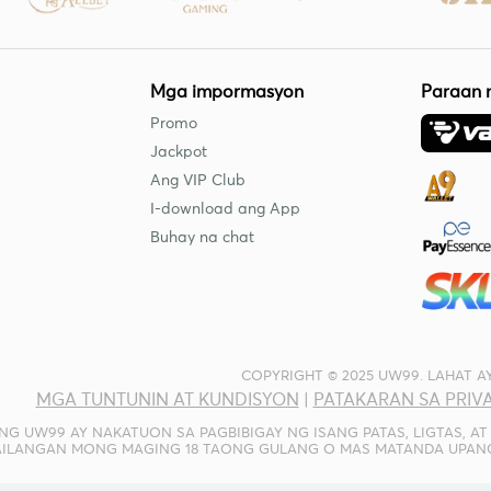
Mga impormasyon
Paraan 
Promo
Jackpot
Ang VIP Club
I-download ang App
Buhay na chat
COPYRIGHT © 2025 UW99. LAHAT A
MGA TUNTUNIN AT KUNDISYON
|
PATAKARAN SA PRIV
NG UW99 AY NAKATUON SA PAGBIBIGAY NG ISANG PATAS, LIGTAS, A
AILANGAN MONG MAGING 18 TAONG GULANG O MAS MATANDA UPANG