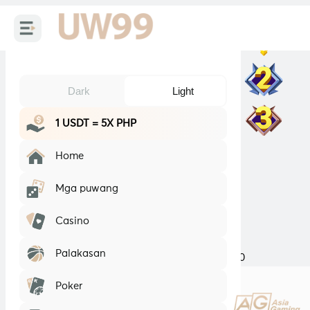
RANK
Dark
Light
1 USDT = 5X PHP
4
Home
5
6
Mga puwang
7
8
Casino
9
10
Palakasan
11 - 30
Poker