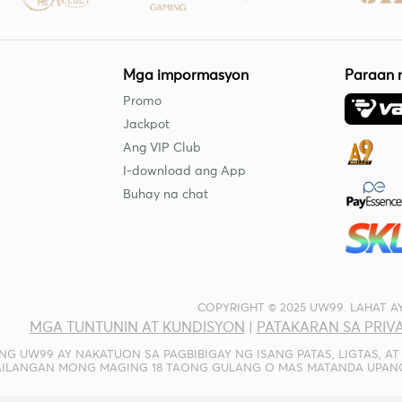
Mga impormasyon
Paraan 
Promo
Jackpot
Ang VIP Club
I-download ang App
Buhay na chat
COPYRIGHT © 2025 UW99. LAHAT A
MGA TUNTUNIN AT KUNDISYON
|
PATAKARAN SA PRIV
NG UW99 AY NAKATUON SA PAGBIBIGAY NG ISANG PATAS, LIGTAS, A
AILANGAN MONG MAGING 18 TAONG GULANG O MAS MATANDA UPANG